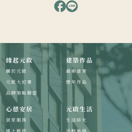
緣起元啟
建築作品
關於元啟
最新建案
元啟大紀事
歷年作品
品牌策略聯盟
心憩安居
元啟生活
居家服務
生活時光
線上報修
活動集錦