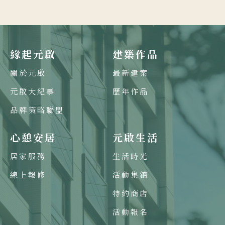
緣起元啟
建築作品
關於元啟
最新建案
元啟大紀事
歷年作品
品牌策略聯盟
心憩安居
元啟生活
居家服務
生活時光
線上報修
活動集錦
特約商店
活動報名