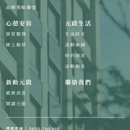
品牌策略聯盟
心憩安居
元啟生活
居家服務
生活時光
線上報修
活動集錦
特約商店
活動報名
新動元啟
聯絡我們
最新消息
閱讀元啟
禮賓專線
0800-266-668