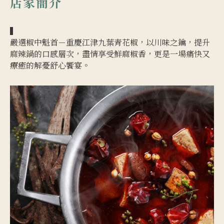
店家簡介
▍
嚴選椒中魁首－重慶江津九葉青花椒，以川味之鑰，提升
麻辣鍋的口感層次，盡情享受鮮麻椒香，更是一場痛快又
療癒的解憂舒心饗宴。