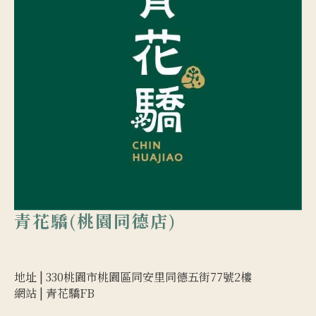
青花驕(桃園同德店)
地址 |
330桃園市桃園區同安里同德五街77號2樓
網站 |
青花驕FB