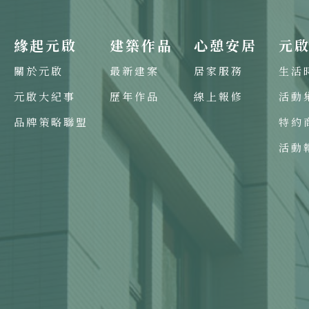
緣起元啟
建築作品
心憩安居
元
關於元啟
最新建案
居家服務
生活
元啟大紀事
歷年作品
線上報修
活動
品牌策略聯盟
特約
活動