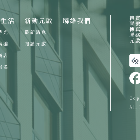
禮
啟生活
新動元啟
聯絡我們
聯
傳
時光
最新消息
聯
元
集錦
閱讀元啟
商店
報名
Cop
All