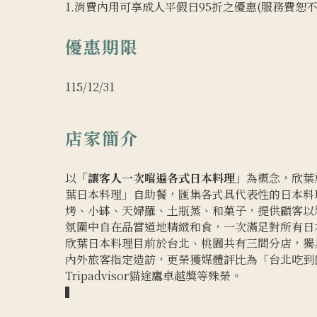
1.消費內用可享成人平假日95折之優惠(服務費恕不
優惠期限
115/12/31
店家簡介
以
「讓客人一次嚐遍各式日本料理」
為概念，欣葉於
葉日本料理」自助餐，匯集各式具代表性的日本料
烤、小缽、天婦羅、土瓶蒸、和菓子，提供顧客以
氛圍中自在品嘗道地精緻和食，一次滿足對所有日
欣葉日本料理目前於台北、桃園共有三間分店，獨
內外旅客指定造訪，更榮獲媒體評比為「台北吃到
Tripadvisor貓途鷹卓越獎等殊榮。
▍