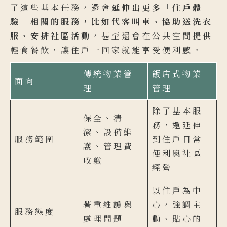
了這些基本任務，還會
延伸出更多「住戶體
驗」相關的服務，比如代客叫車、協助送洗衣
服、安排社區活動
，甚至還會在公共空間提供
輕食餐飲，讓住戶一回家就能享受便利感。
傳統物業管
飯店式物業
面向
理
管理
除了基本服
保全、清
務，還延伸
潔、設備維
服務範圍
到住戶日常
護、管理費
便利與社區
收繳
經營
以住戶為中
著重維護與
心，強調主
服務態度
處理問題
動、貼心的