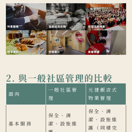
2. 與一般社區管理的比較
一般社區管
元捷飯店式
面向
理
物業管理
保全、清
保全、清
潔、設施維
基本服務
潔、設施維
護（同樣完
護