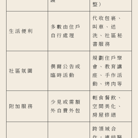
整）
代收包裹、
多數由住戶
叫車、送
生活便利
自行處理
洗、社區秘
書服務
規劃住戶聚
偶爾公告或
會、教育講
社區氛圍
臨時活動
座、手作活
動、烤肉等
輕食餐飲、
少見或需額
附加服務
空間美化、
外自費外包
房屋修繕
跨領域合
作，連結醫