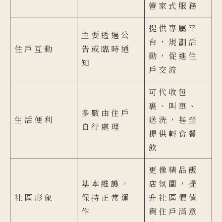
管家式服務
提供專屬平
主要透過公
台，規劃活
住戶互動
告或臨時通
動，促進住
知
戶交流
可代收包
裹、叫車、
多數由住戶
生活便利
送洗，甚至
自行處理
提供輕食餐
飲
更像精品飯
基本維護，
店氛圍，提
社區形象
保持正常運
升社區價值
作
與住戶滿意