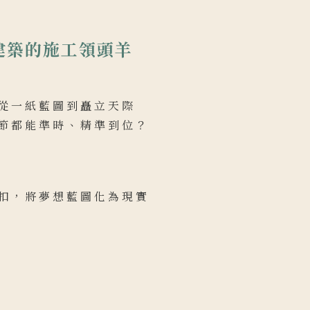
建築的施工領頭羊
從一紙藍圖到矗立天際
節都能準時、精準到位？
扣，將夢想藍圖化為現實