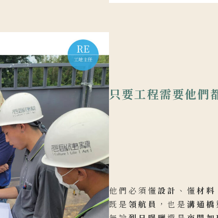
只要工程需要他們
他們必須懂
設計
、懂
材料
既是
領航員
，也是
溝通橋
無論
烈日曝曬
還是
夜間加