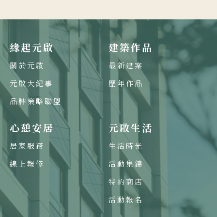
緣起元啟
建築作品
關於元啟
最新建案
元啟大紀事
歷年作品
品牌策略聯盟
心憩安居
元啟生活
居家服務
生活時光
線上報修
活動集錦
特約商店
活動報名