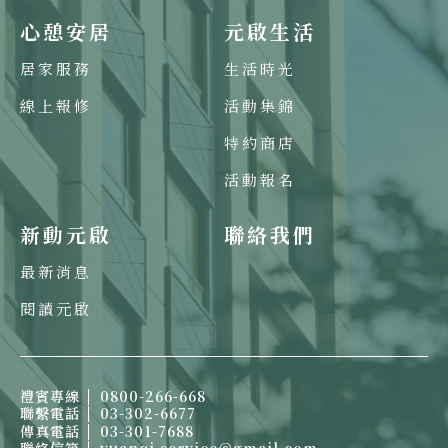
心憩安居
元啟生活
居家服務
生活時光
線上報修
活動集錦
特約商店
活動報名
新動元啟
聯絡我們
最新消息
閱讀元啟
禮賓專線
0800-266-668
聯繫電話
03-302-6677
傳真電話
03-301-7688
聯絡信箱
yuanqi.service@gmail.com