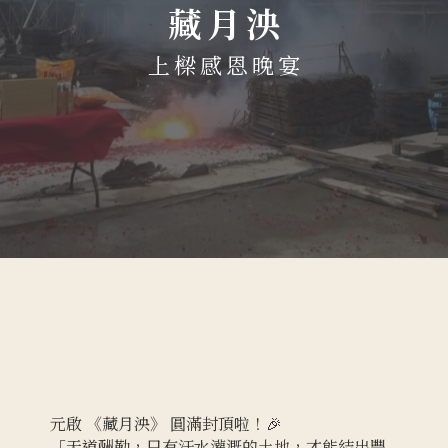
藏月泱
上樑感恩晚宴
元啟 《藏月泱》 圓滿封頂啦！🎉
「天道酬勤，只有汗水灌溉的土地，才能結出豐