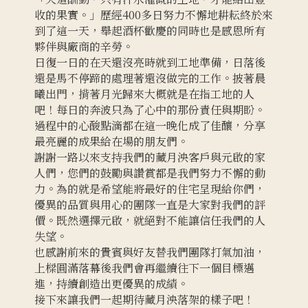
收的果實。」歷經400多日努力不懈地耕耘終於來
到了這一天，舉起酒杯歡慶的同時也是感恩所有
夥伴與廠商的辛勞。
日復一日的在天還沒亮時就到工地準備，日落後
還是馬不停蹄的處理著還沒做完的工作。披著晨
曦出門，揹著月光歸來大概就是在指工地的人
吧！每日的奔波只為了心中的那份責任與期盼。
過程中的心酸點滴都在這一晚化成了佳釀，分享
最亮麗的成果給在場的朋友們。
謝謝一路以來支持我們的藏月泱客戶與元啟的家
人們，您們的鼓勵與讚賞都是我們努力不懈的動
力。為的就是希望能將最好的住宅呈現給你們，
優異的品質與用心的團隊一直是大家對我們的評
價。既然選擇元啟，就絕對不能讓信任我們的人
失望。
也感謝前來的貴賓與好友替我們團隊打氣加油，
上樑圓滿落幕後我們會再繼續往下一個目標邁
進，持續創造出更優異的成績。
接下來讓我們一起期待藏月泱落架的樣子吧！