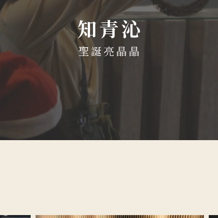
知青沁
聖誕亮晶晶