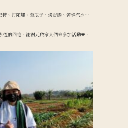
巴特、打陀螺、套瓶子、烤香腸、彈珠汽水⋯
是永恆的回憶，謝謝元啟家人們來參加活動💗，