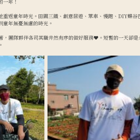
的一年！
地重返童年時光。田園三鐵、創意居遊、單車、慢跑、DIY蝶谷
到童年無憂無慮的時光。
洋溢著，團隊夥伴各司其職井然有序的做好服務❤️。短暫的一天卻
。