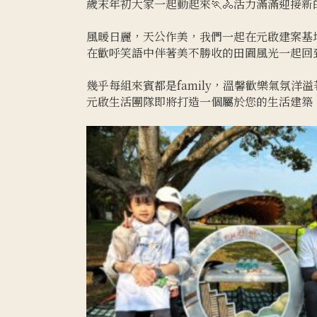
歲末年初大家一起動起來🏃🚴活力滿滿迎接新
風暖日麗，天公作美，我們一起在元啟建案基
在歡呼笑語中伴著美不勝收的田園風光一起回
幾乎每組來賓都是family，溫馨歡樂氣氛
元啟生活團隊即將打造一個屬於您的生活建築