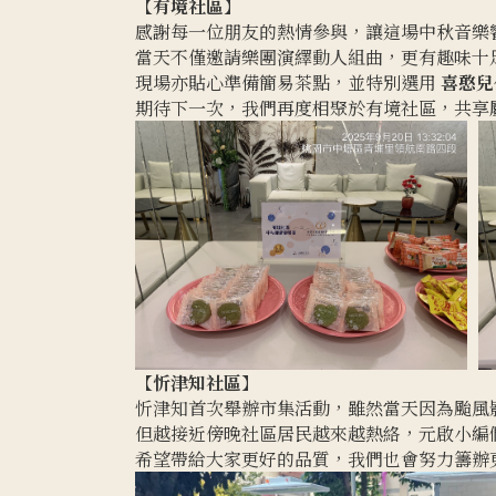
【有境社區】
感謝每一位朋友的熱情參與，讓這場中秋音樂
當天不僅邀請樂團演繹動人組曲，更有趣味十
現場亦貼心準備簡易茶點，並特別選用
喜憨兒
期待下一次，我們再度相聚於有境社區，共享
【忻津知社區】
忻津知首次舉辦市集活動，雖然當天因為颱風
但越接近傍晚社區居民越來越熱絡，元啟小編
希望帶給大家更好的品質，我們也會努力籌辦