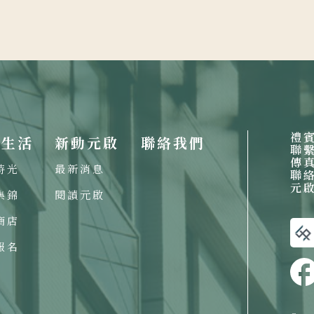
禮
啟生活
新動元啟
聯絡我們
聯
傳
時光
最新消息
聯
元
集錦
閱讀元啟
商店
報名