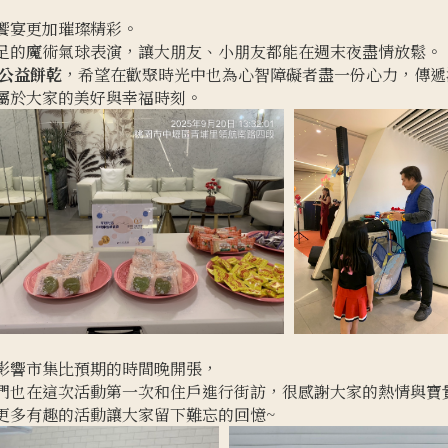
饗宴更加璀璨精彩。
足的魔術氣球表演，讓大朋友、小朋友都能在週末夜盡情放鬆。
公益餅乾
，希望在歡聚時光中也為心智障礙者盡一份心力，傳遞
屬於大家的美好與幸福時刻。
影響市集比預期的時間晚開張，
們也在這次活動第一次和住戶進行街訪，很感謝大家的熱情與寶
更多有趣的活動讓大家留下難忘的回憶~