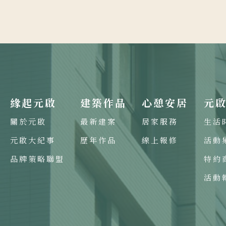
緣起元啟
建築作品
心憩安居
元
關於元啟
最新建案
居家服務
生活
元啟大紀事
歷年作品
線上報修
活動
品牌策略聯盟
特約
活動