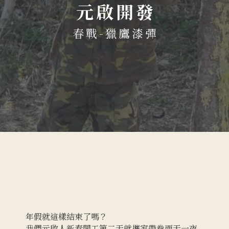
元啟開發
春戰-獵鷹漆彈
年假就這樣結束了嗎？
我們元啟人新春開工第二天就攜家帶眷兩天一夜