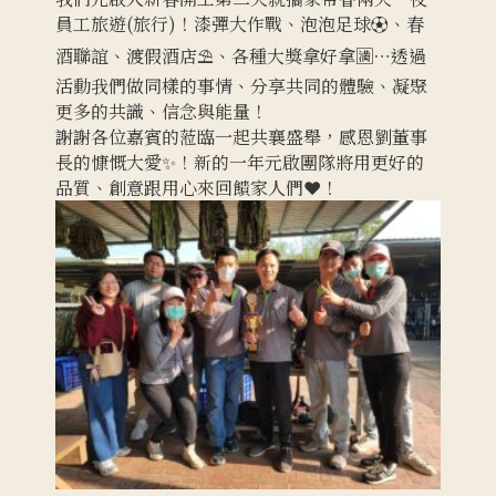
員工旅遊(旅行)！漆彈大作戰、泡泡足球⚽️、春
酒聯誼、渡假酒店⛱️、各種大獎拿好拿🈵️⋯透過
活動我們做同樣的事情、分享共同的體驗、凝聚
更多的共識、信念與能量！
謝謝各位嘉賓的蒞臨一起共襄盛舉，感恩劉董事
長的慷慨大愛✨！新的一年元啟團隊將用更好的
品質、創意跟用心來回饋家人們❤️！