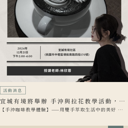
活動消息
宜城有境將舉辦 手沖與拉花教學活動，歡
迎社區的朋友們共襄盛舉
【手沖咖啡教學體驗】——用雙手萃取生活中的美好 是
否都有過這樣的經驗，曾經某一杯手沖咖啡香氣與口感
到至今都無法 […]