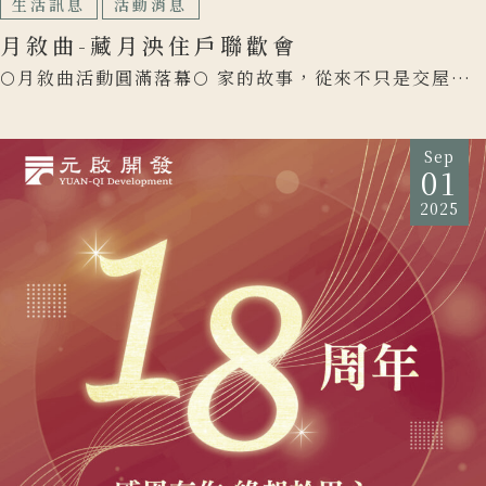
生活訊息
活動消息
月敘曲-藏月泱住戶聯歡會
🌕月敘曲活動圓滿落幕🌕 家的故事，從來不只是交屋那
天才開始。它也許是第一次看見景觀與規劃的心動、第
一次簽下合約 […]
Sep
01
2025