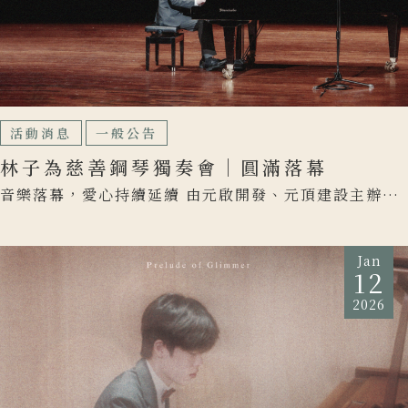
活動消息
一般公告
林子為慈善鋼琴獨奏會｜圓滿落幕
音樂落幕，愛心持續延續 由元啟開發、元頂建設主辦，
攜手 喜憨兒基金會 舉辦的 林子為慈善鋼琴獨奏會 已於
2 […]
Jan
12
2026