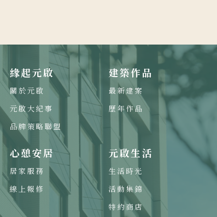
章
分
頁
緣起元啟
建築作品
關於元啟
最新建案
元啟大紀事
歷年作品
品牌策略聯盟
心憩安居
元啟生活
居家服務
生活時光
線上報修
活動集錦
特約商店