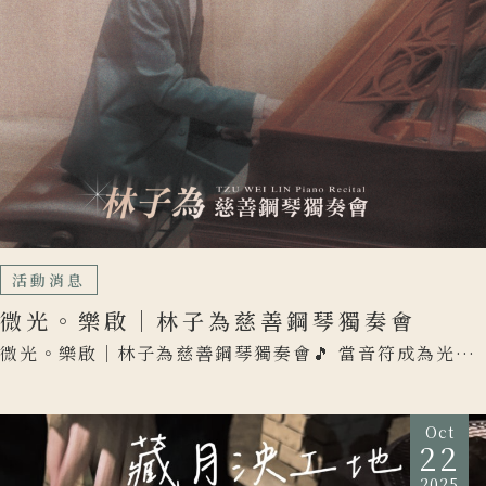
活動消息
微光。樂啟｜林子為慈善鋼琴獨奏會
微光。樂啟｜林子為慈善鋼琴獨奏會🎵 當音符成為光，
我們選擇讓這道光，照進更多人的生命裡✨ #元啟開發/
元頂建設 […]
Oct
22
2025