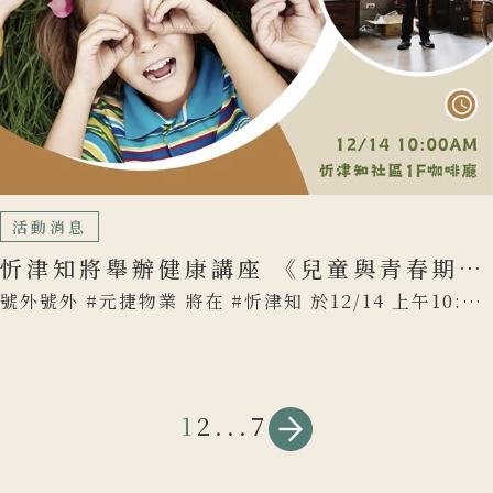
活動消息
忻津知將舉辦健康講座 《兒童與青春期的
成長發育大解密》快來報名吧!
號外號外 #元捷物業 將在 #忻津知 於12/14 上午10:：
00舉 […]
文
1
2
...
7