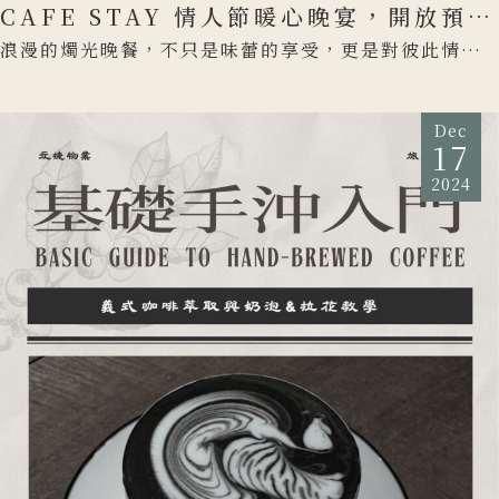
CAFE STAY 情人節暖心晚宴，開放預約
中
浪漫的燭光晚餐，不只是味蕾的享受，更是對彼此情感
的見證，愛的餘溫在燭光搖曳間蔓延。 情人節為平凡的
生活來點儀式 […]
Dec
17
2024