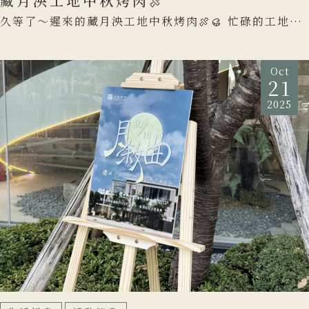
藏月泱工地中秋烤肉🍖
久等了～遲來的藏月泱工地中秋烤肉🍖🥮 忙碌的工地日
常裡，最難得的就是能和一起奮戰的夥伴們，圍在爐火
邊好好吃頓飯 […]
Oct
21
2025