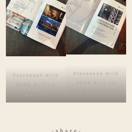
Processed with
Processed with
VSCO with u5
VSCO with u5
preset
preset
-share-