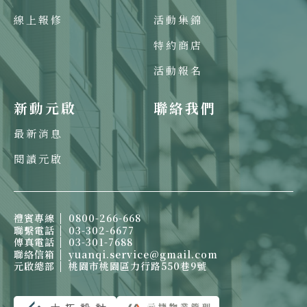
線上報修
活動集錦
特約商店
活動報名
新動元啟
聯絡我們
最新消息
閱讀元啟
禮賓專線
0800-266-668
聯繫電話
03-302-6677
傳真電話
03-301-7688
聯絡信箱
yuanqi.service@gmail.com
元啟總部
桃園市桃園區力行路550巷9號