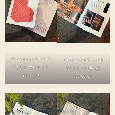
Processed with
Processed with
VSCO with u5
VSCO with u5
preset
preset