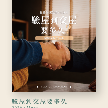
驗屋到交屋要多久
2026・Mar
#