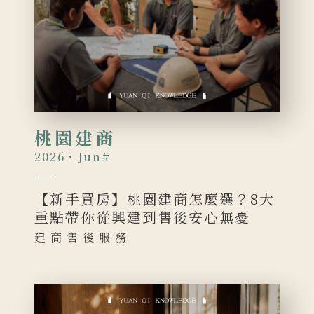
桃園建商
2026・Jun
#
【新手買房】桃園建商怎麼選？8大
重點帶你從興建到售後安心無憂
建商售後服務