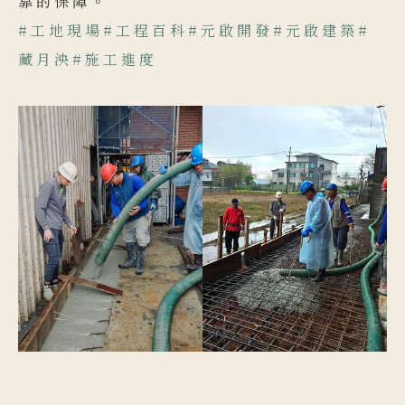
靠的保障。
#工地現場
#工程百科
#元啟開發
#元啟建築
#
藏月泱
#施工進度