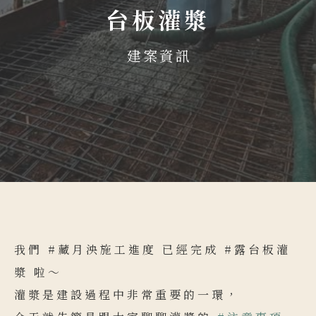
台板灌漿
建案資訊
我們 #藏月泱施工進度 已經完成 #露台板灌
漿 啦～
灌漿是建設過程中非常重要的一環，