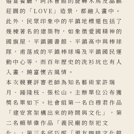
婚宴餐廳，阿沐會館的旋轉木馬及晶麒
莊園的「LOVE」造景，都融入畫中。
此外，民眾印象中的平鎮地標還包括了
幾棟著名的建築物，如象徵愛國精神的
國旗屋，平鎮圖書館、平鎮高中與棒球
隊，甫落成的平鎮棒球場及平鎮國民運
動中心等，而百年歷史的洗衫坑也有人
入畫，饒富懷古風情。
本次競賽評審老師為知名藝術家許瑞
月、鍾隆枝、張松山。主辦單位公布獲
獎名單如下。社會組第一名白穆君作品
「建安宮架構出來的時間與文化」，第
二名賴華偉作品「義民廟的祭祀文
化」，第三名邱巧妮「源友咖啡文化館