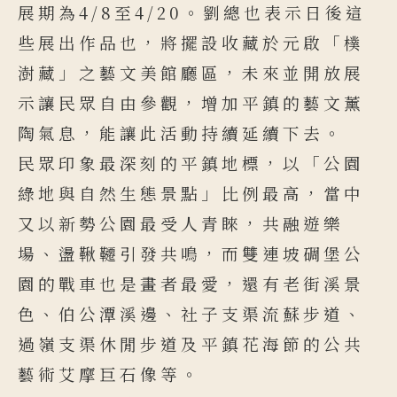
展期為4/8至4/20。劉總也表示日後這
些展出作品也，將擺設收藏於元啟「樸
澍藏」之藝文美館廳區，未來並開放展
示讓民眾自由參觀，增加平鎮的藝文薰
陶氣息，能讓此活動持續延續下去。
民眾印象最深刻的平鎮地標，以「公園
綠地與自然生態景點」比例最高，當中
又以新勢公園最受人青睞，共融遊樂
場、盪鞦韆引發共鳴，而雙連坡碉堡公
園的戰車也是畫者最愛，還有老街溪景
色、伯公潭溪邊、社子支渠流蘇步道、
過嶺支渠休閒步道及平鎮花海節的公共
藝術艾摩巨石像等。