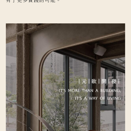
9
7
7
8
8
9
9