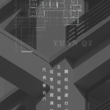
0
1
土
代
從
圖
地
表
零
紙
2
從
著
到
從
荒
我
圓
潔
蕪
們
滿
白
到