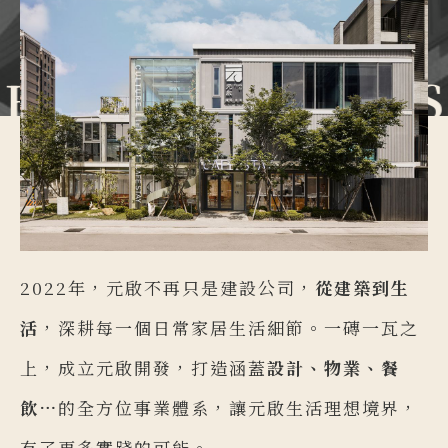
3
1
1
9
4
2
2
HITECTURE.DESI
5
3
3
6
4
4
2022年，元啟不再只是建設公司，
從建築到生
7
5
5
活
，深耕每一個日常家居生活細節。一磚一瓦之
上，成立元啟開發，打造涵蓋
設計、物業、餐
8
6
6
飲…
的全方位事業體系，讓元啟生活理想境界，
有了更多實踐的可能。