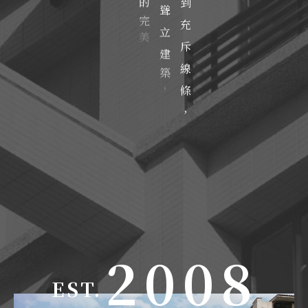
3
的
的
到
聳
企
完
充
4
立
業
美
斥
建
精
主
線
築
神
5
義
條
，
。
，
，
0
6
1
7
2
0
0
8
EST.