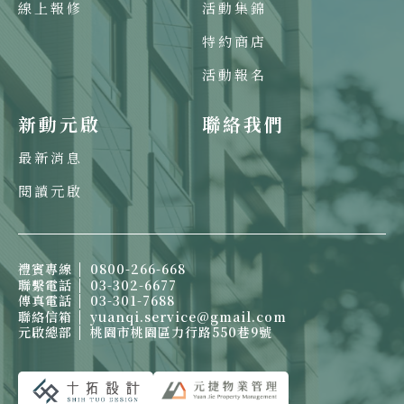
線上報修
活動集錦
特約商店
活動報名
新動元啟
聯絡我們
最新消息
閱讀元啟
禮賓專線
0800-266-668
聯繫電話
03-302-6677
傳真電話
03-301-7688
聯絡信箱
yuanqi.service@gmail.com
元啟總部
桃園市桃園區力行路550巷9號