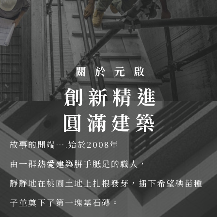
關
於
元
啟
創
新
精
進
圓
滿
建
築
故事的開端….始於2008年
由一群熱愛建築胼手胝足的職人，
靜靜地在桃園土地上扎根發芽，插下希望秧苗種
子並奠下了第一塊基石磚。