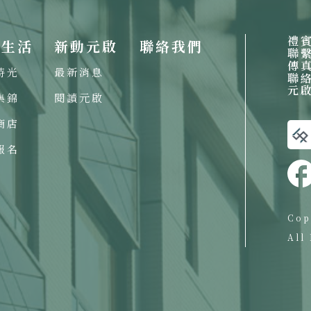
禮
啟生活
新動元啟
聯絡我們
聯
傳
時光
最新消息
聯
元
集錦
閱讀元啟
商店
報名
Cop
All