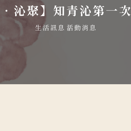
春‧沁聚】知青沁第一
生活訊息
活動消息