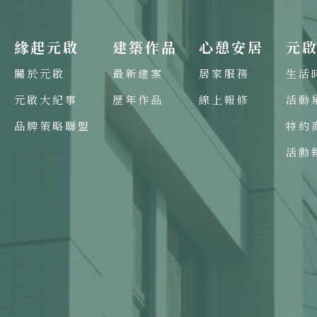
緣起元啟
建築作品
心憩安居
元
關於元啟
最新建案
居家服務
生活
元啟大紀事
歷年作品
線上報修
活動
品牌策略聯盟
特約
活動