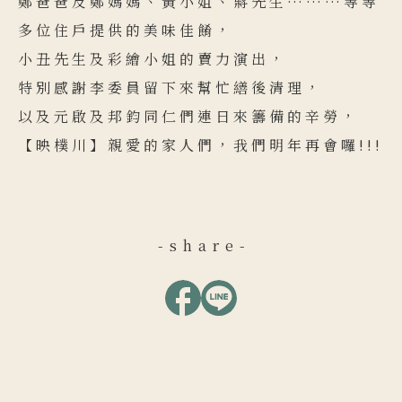
鄭爸爸及鄭媽媽、黃小姐、蔣先生………等等
多位住戶提供的美味佳餚，
小丑先生及彩繪小姐的賣力演出，
特別感謝李委員留下來幫忙繕後清理，
以及元啟及邦鈞同仁們連日來籌備的辛勞，
【映樸川】親愛的家人們，我們明年再會囉!!!
-share-