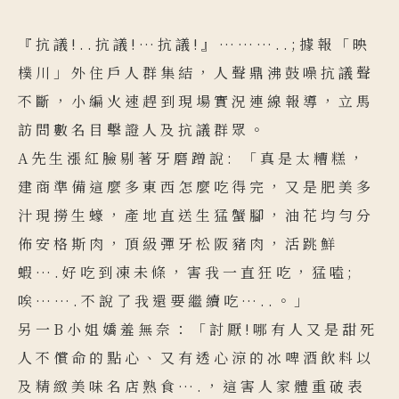
『抗議!..抗議!…抗議!』………..;據報「映
樸川」外住戶人群集結，人聲鼎沸鼓噪抗議聲
不斷，小編火速趕到現場實況連線報導，立馬
訪問數名目擊證人及抗議群眾。
A先生漲紅臉剔著牙磨蹭說: 「真是太糟糕，
建商準備這麼多東西怎麼吃得完，又是肥美多
汁現撈生蠔，產地直送生猛蟹腳，油花均勻分
佈安格斯肉，頂級彈牙松阪豬肉，活跳鮮
蝦….好吃到凍未條，害我一直狂吃，猛嗑;
唉…….不說了我還要繼續吃…..。」
另一B小姐嬌羞無奈：「討厭!哪有人又是甜死
人不償命的點心、又有透心涼的冰啤酒飲料以
及精緻美味名店熟食….，這害人家體重破表