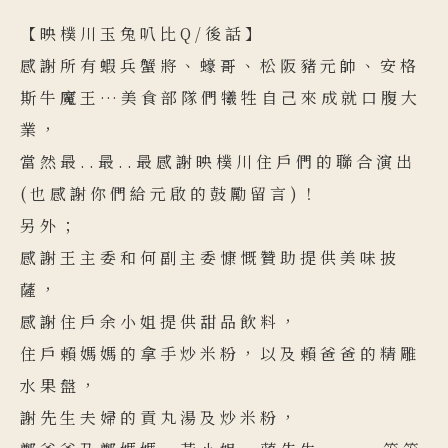
【映樸川玉兔叭比Q/後話】
感謝所有蝦兵蟹將、蠔哥、松阪豬元帥、安格
斯牛魔王…美食部隊們犧牲自己來成就口腹大
業，
當然最..最..最感謝映樸川住戶們的聯合演出
(也感謝你們給元啟的鼓勵留言)！
另外；
感謝王主委和何副主委慷慨贊助提供美味披
薩，
感謝住戶余小姐提供甜品飲料，
住戶賴媽媽的拿手炒米粉，以及賴爸爸的精雕
水果盤，
謝先生夫婦的貢丸湯及炒米粉，