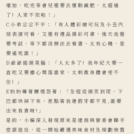
增加，吃完等會兒還要去運動減肥，太超過
了! 人家不依啦！」
C小弟忿忿不平：「有人體彩繪可玩及小丑汽
球表演可看，又還有禮品摸彩可拿，後天我還
要考試，等下都沒辦法去看書，太有心機，是
要逼死誰！」
D爺爺搖頭晃腦：「人太多了! 我年紀大要一
直吃又要擔心獎落誰家，太刺激身體會受不
住! 」
E奶奶彎著腰埋怨著：「全程從頭笑到尾，下
巴都快掉下來，差點害我連假牙都不見,誰要
出來負責呀!」
是的，小編深入發現原來是建商與管委會聯手
密謀造反，從一開始嚴選美味食材及規劃佈置