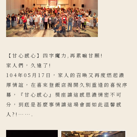
【甘心感心】四字魔力,再累嘛甘願!
家人們，久違了!
104年05月17日，家人的召喚又再度燃起濃
厚情誼，在喜來登飯店揭開久別重逢的喜悅序
幕，『甘心感心』獎座讓這感恩濃情密不可
分，到底是甚麼事情讓這場會面如此溫馨感
人?!…….