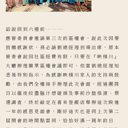
話說回到六週前………
應管委員會邀請第三次的區權會，說此次因要
致贈感謝狀，務必請劉總經理到場出席，原本
管委會說因社區經費有限，只要在『映樸川』
大廳辦理簡單區權會議即可，但當劉總經理知
悉後特別指示，為感謝映樸川家人的支持與鼓
勵，由我們全權接手辦理此次會面，經過團隊
日以繼夜絞盡腦汁想破頭及事前沙盤推演、票
選調查，終於敲定在喜來登飯店舉辦這次睽違
一年的感恩見面會，剛好這天也是同上次第二
屆開會的時間點雷同，恰恰好滿一周年的日