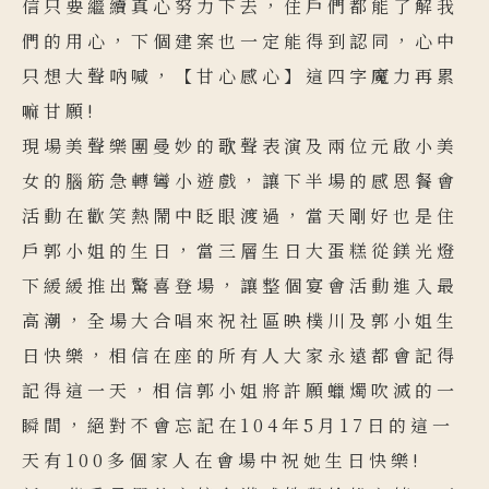
信只要繼續真心努力下去，住戶們都能了解我
們的用心，下個建案也一定能得到認同，心中
只想大聲吶喊，【甘心感心】這四字魔力再累
嘛甘願!
現場美聲樂團曼妙的歌聲表演及兩位元啟小美
女的腦筋急轉彎小遊戲，讓下半場的感恩餐會
活動在歡笑熱鬧中眨眼渡過，當天剛好也是住
戶郭小姐的生日，當三層生日大蛋糕從鎂光燈
下緩緩推出驚喜登場，讓整個宴會活動進入最
高潮，全場大合唱來祝社區映樸川及郭小姐生
日快樂，相信在座的所有人大家永遠都會記得
記得這一天，相信郭小姐將許願蠟燭吹滅的一
瞬間，絕對不會忘記在104年5月17日的這一
天有100多個家人在會場中祝她生日快樂!