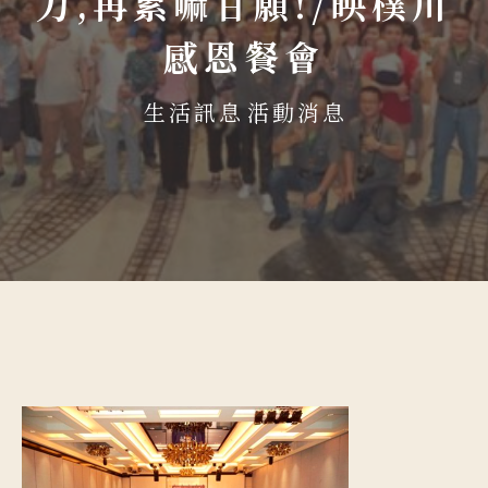
力,再累嘛甘願!/映樸川
感恩餐會
生活訊息
活動消息