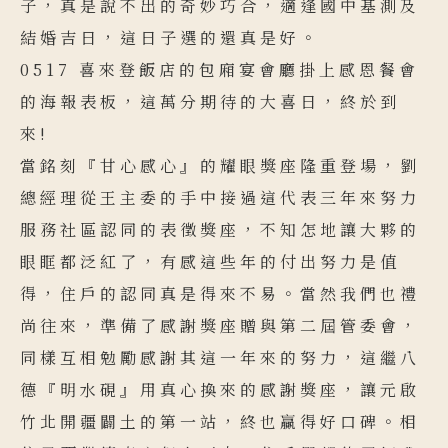
子，真是說不出的奇妙巧合，適逢國中基測及
結婚吉日，這日子選的還真是好。
0517 喜來登飯店的包廂宴會廳掛上感恩餐會
的海報表板，這萬分期待的大喜日，終於到
來!
當銘刻『甘心感心』的耀眼獎座隆重登場，劉
總經理從王主委的手中接過這代表三年來努力
服務社區認同的表徵獎座，不知怎地讓大夥的
眼眶都泛紅了，有感這些年的付出努力是值
得，住戶的認同真是得來不易。當然我們也禮
尚往來，準備了感謝獎座贈與第二屆管委會，
同樣互相勉勵感謝其這一年來的努力，這繼八
德『明水硯』用真心換來的感謝獎座，讓元啟
竹北開疆闢土的第一站，終也贏得好口碑。相