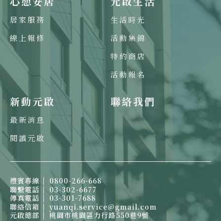
心憩安居
元啟生活
居家服務
生活時光
線上報修
活動集錦
特約商店
活動報名
新動元啟
聯絡我們
最新消息
閱讀元啟
禮賓專線
0800-266-668
聯繫電話
03-302-6677
傳真電話
03-301-7688
聯絡信箱
yuanqi.service@gmail.com
元啟總部
桃園市桃園區力行路550巷9號