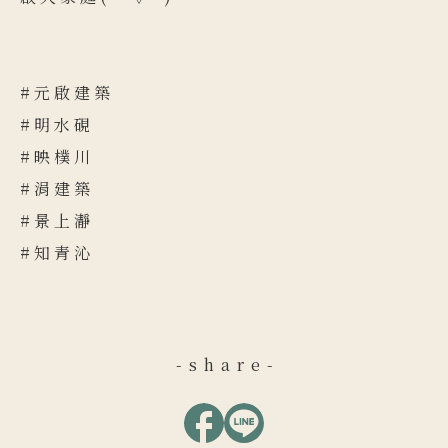
#元啟建築
#明水硯
#映樸川
#涓建築
#景上瀞
#知青沁
-share-