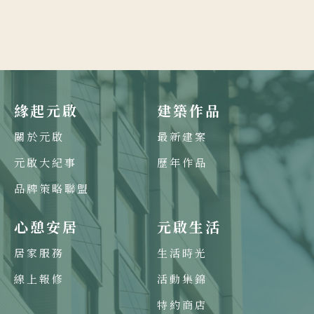
緣起元啟
建築作品
關於元啟
最新建案
元啟大紀事
歷年作品
品牌策略聯盟
心憩安居
元啟生活
居家服務
生活時光
線上報修
活動集錦
特約商店