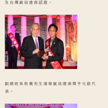
及台灣誠信建商認證。
副總統吳敦義先生頒發誠信建商獎予元啟代
表。